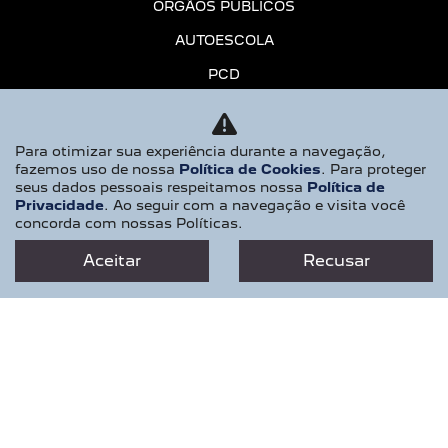
ÓRGÃOS PÚBLICOS
AUTOESCOLA
PCD
MOTORISTAS DE APP
CONSÓRCIO
Para otimizar sua experiência durante a navegação,
fazemos uso de nossa
Política de Cookies
. Para proteger
SERVIÇOS E MANUTENÇÃO
seus dados pessoais respeitamos nossa
Política de
Privacidade
. Ao seguir com a navegação e visita você
ASSISTÊNCIA TÉCNICA
concorda com nossas Políticas.
AGENDAMENTO
Aceitar
Recusar
PEÇAS E ACESSÓRIOS
RECALL
CONTATO
QUEM SOMOS
TRABALHE CONOSCO