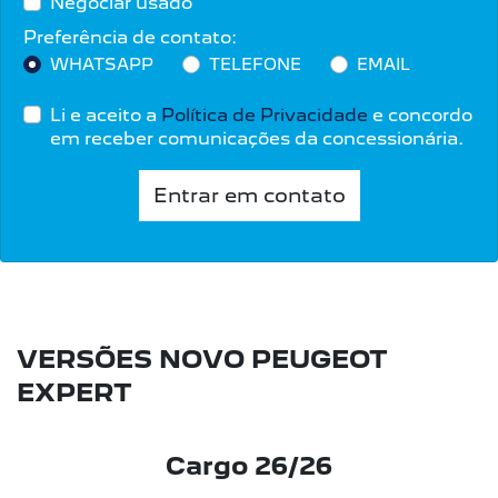
Negociar usado
Preferência de contato:
WHATSAPP
TELEFONE
EMAIL
Li e aceito a
Política de Privacidade
e concordo
em receber comunicações da concessionária.
Entrar em contato
VERSÕES NOVO PEUGEOT
EXPERT
Cargo 26/26