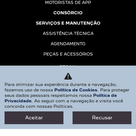
MOTORISTAS DE APP
CONSÓRCIO
SERVIÇOS E MANUTENÇÃO
ASSISTÊNCIA TÉCNICA
AGENDAMENTO
PEÇAS E ACESSÓRIOS
RECALL
CONTATO
Para otimizar sua experiência durante a navegação,
QUEM SOMOS
fazemos uso de nossa
Política de Cookies
. Para proteger
seus dados pessoais respeitamos nossa
Política de
TRABALHE CONOSCO
Privacidade
. Ao seguir com a navegação e visita você
concorda com nossas Políticas.
POLÍTICA DE PRIVACIDADE
Aceitar
Recusar
EMOTION DRIVE
No trânsito, enxergar o outro salva