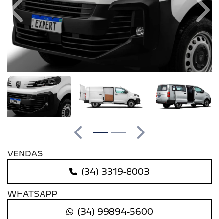
Anterior
Pró
Anterior
Próximo
VENDAS
(34) 3319-8003
WHATSAPP
(34) 99894-5600