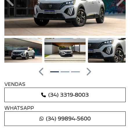
Anterior
Pró
Anterior
Próximo
VENDAS
(34) 3319-8003
WHATSAPP
(34) 99894-5600