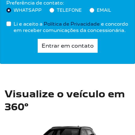
Preferência de contato:
WHATSAPP
TELEFONE
EMAIL
Li e aceito a
Política de Privacidade
e concordo
em receber comunicações da concessionária.
Entrar em contato
Visualize o veículo em
360°