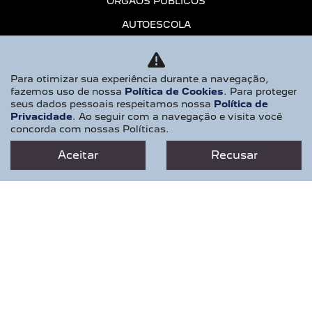
ÓRGÃOS PÚBLICOS
AUTOESCOLA
PCD
MOTORISTAS DE APP
Para otimizar sua experiência durante a navegação,
fazemos uso de nossa
Política de Cookies
. Para proteger
CONSÓRCIO
seus dados pessoais respeitamos nossa
Política de
Privacidade
. Ao seguir com a navegação e visita você
SERVIÇOS E MANUTENÇÃO
concorda com nossas Políticas.
ASSISTÊNCIA TÉCNICA
Aceitar
Recusar
AGENDAMENTO
PEÇAS E ACESSÓRIOS
RECALL
CONTATO
QUEM SOMOS
TRABALHE CONOSCO