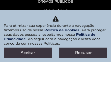
ÓRGÃOS PÚBLICOS
AUTOESCOLA
PCD
Para otimizar sua experiência durante a navegação,
MOTORISTAS DE APP
fazemos uso de nossa
Política de Cookies
. Para proteger
seus dados pessoais respeitamos nossa
Política de
CONSÓRCIO
Privacidade
. Ao seguir com a navegação e visita você
concorda com nossas Políticas.
SERVIÇOS E MANUTENÇÃO
ASSISTÊNCIA TÉCNICA
Aceitar
Recusar
AGENDAMENTO
PEÇAS E ACESSÓRIOS
RECALL
CONTATO
QUEM SOMOS
TRABALHE CONOSCO