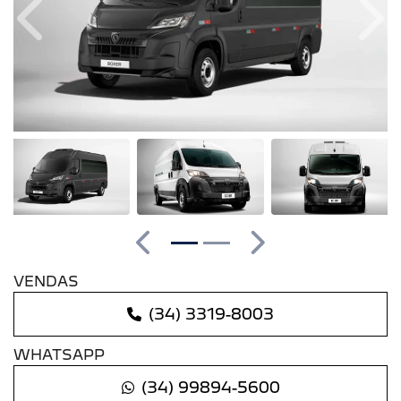
Anterior
Pró
Anterior
Próximo
VENDAS
(34) 3319-8003
WHATSAPP
(34) 99894-5600