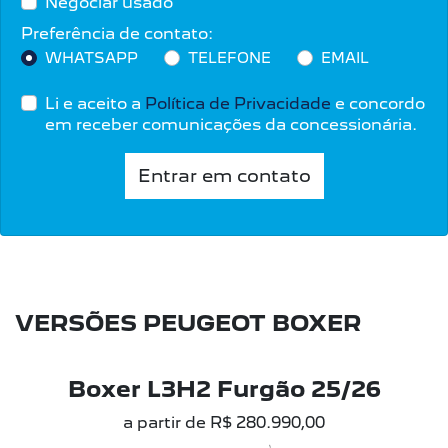
Negociar usado
Preferência de contato:
WHATSAPP
TELEFONE
EMAIL
Li e aceito a
Política de Privacidade
e concordo
em receber comunicações da concessionária.
Entrar em contato
VERSÕES PEUGEOT BOXER
Boxer L3H2 Furgão 25/26
a partir de R$ 280.990,00