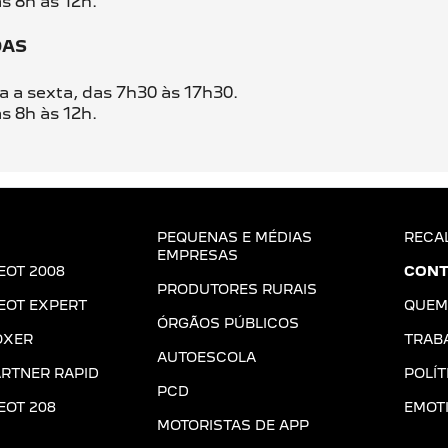
s 8h às 12h.
DAS
 a sexta, das 7h30 às 17h30.
s 8h às 12h.
PEQUENAS E MÉDIAS
RECA
EMPRESAS
EOT 2008
CONT
PRODUTORES RURAIS
EOT EXPERT
QUEM
ÓRGÃOS PÚBLICOS
OXER
TRAB
AUTOESCOLA
RTNER RAPID
POLÍT
PCD
EOT 208
EMOT
MOTORISTAS DE APP