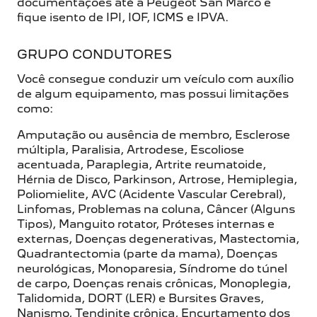
documentações até a Peugeot San Marco e
fique isento de IPI, IOF, ICMS e IPVA.
GRUPO CONDUTORES
Você consegue conduzir um veículo com auxílio
de algum equipamento, mas possui limitações
como:
Amputação ou ausência de membro, Esclerose
múltipla, Paralisia, Artrodese, Escoliose
acentuada, Paraplegia, Artrite reumatoide,
Hérnia de Disco, Parkinson, Artrose, Hemiplegia,
Poliomielite, AVC (Acidente Vascular Cerebral),
Linfomas, Problemas na coluna, Câncer (Alguns
Tipos), Manguito rotator, Próteses internas e
externas, Doenças degenerativas, Mastectomia,
Quadrantectomia (parte da mama), Doenças
neurológicas, Monoparesia, Síndrome do túnel
de carpo, Doenças renais crônicas, Monoplegia,
Talidomida, DORT (LER) e Bursites Graves,
Nanismo, Tendinite crônica, Encurtamento dos