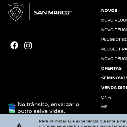
NOVOS
NOVO PEUG
NOVO PEUG
PEUGEOT B
PEUGEOT PA
NOVO PEUG
OFERTAS
SEMINOVO
VENDA DIR
CNPJ
No trânsito, enxergar o
MEI
outro salva vidas.
Para otimizar sua experiência durante a 
proteger seus dados pessoais respeitamos