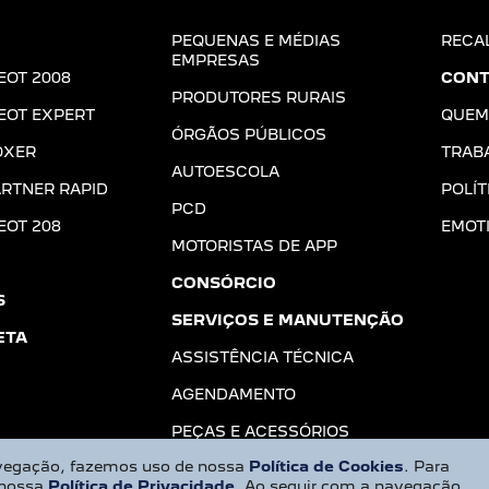
PEQUENAS E MÉDIAS
RECA
EMPRESAS
EOT 2008
CONT
PRODUTORES RURAIS
EOT EXPERT
QUEM
ÓRGÃOS PÚBLICOS
OXER
TRAB
AUTOESCOLA
RTNER RAPID
POLÍT
PCD
EOT 208
EMOT
MOTORISTAS DE APP
CONSÓRCIO
S
SERVIÇOS E MANUTENÇÃO
ETA
ASSISTÊNCIA TÉCNICA
AGENDAMENTO
PEÇAS E ACESSÓRIOS
navegação, fazemos uso de nossa
Política de Cookies
. Para
 nossa
Política de Privacidade
. Ao seguir com a navegação