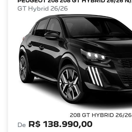
PEUGEOT 208 208 GT HYBRID 26/26 N
GT Hybrid 26/26
208 GT HYBRID 26/26
R$ 138.990,00
De