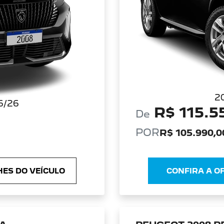
2
6/26
R$ 115.5
De
POR
R$ 105.990,0
ES DO VEÍCULO
CONFIRA A O