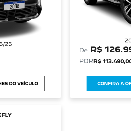
2
6/26
R$ 126.9
De
POR
R$ 113.490,0
ES DO VEÍCULO
CONFIRA A O
EFLY