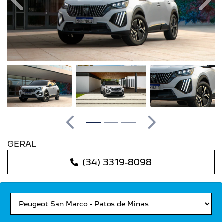
Anterior
Pró
Anterior
Próximo
GERAL
(34) 3319-8098