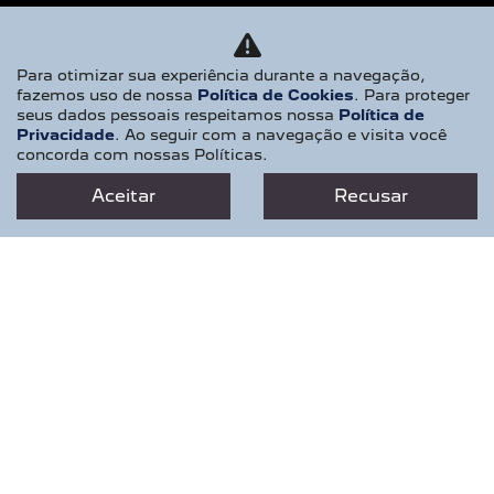
PCD
MOTORISTAS DE APP
Para otimizar sua experiência durante a navegação,
fazemos uso de nossa
Política de Cookies
. Para proteger
CONSÓRCIO
seus dados pessoais respeitamos nossa
Política de
Privacidade
. Ao seguir com a navegação e visita você
SERVIÇOS E MANUTENÇÃO
concorda com nossas Políticas.
ASSISTÊNCIA TÉCNICA
Aceitar
Recusar
AGENDAMENTO
PEÇAS E ACESSÓRIOS
RECALL
CONTATO
QUEM SOMOS
TRABALHE CONOSCO
POLÍTICA DE PRIVACIDADE
EMOTION DRIVE