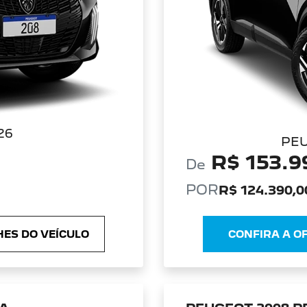
26
PEU
R$ 153.9
De
POR
R$ 124.390,0
ES DO VEÍCULO
CONFIRA A O