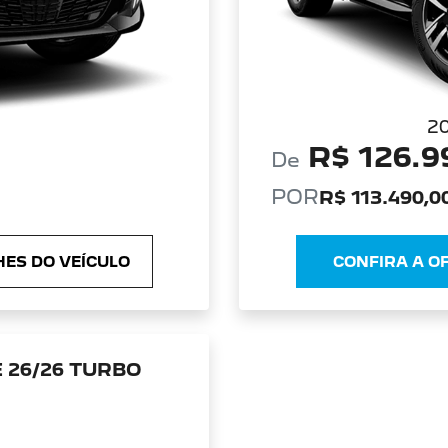
2
R$ 126.9
De
POR
R$ 113.490,0
ES DO VEÍCULO
CONFIRA A O
 26/26 TURBO