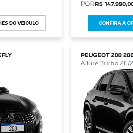
POR
R$ 147.990,0
ES DO VEÍCULO
CONFIRA A O
EFLY
PEUGEOT 208 208
Allure Turbo 26/