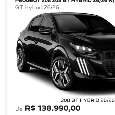
PEUGEOT 208 208 GT HYBRID 26/26 N
GT Hybrid 26/26
208 GT HYBRID 26/26
R$ 138.990,00
De