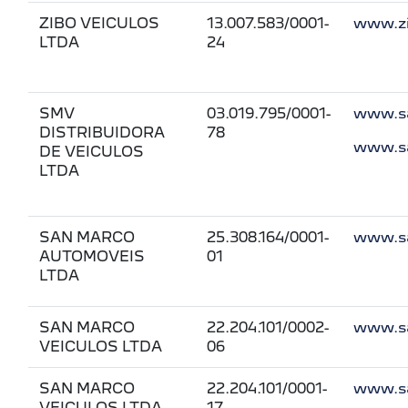
ZIBO VEICULOS
13.007.583/0001-
www.zi
LTDA
24
SMV
03.019.795/0001-
www.sa
DISTRIBUIDORA
78
www.s
DE VEICULOS
LTDA
SAN MARCO
25.308.164/0001-
www.sa
AUTOMOVEIS
01
LTDA
SAN MARCO
22.204.101/0002-
www.sa
VEICULOS LTDA
06
SAN MARCO
22.204.101/0001-
www.sa
VEICULOS LTDA
17