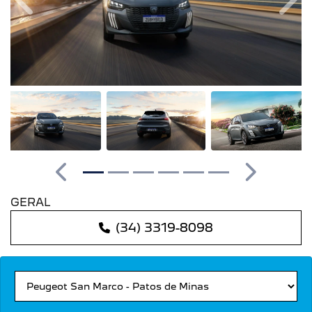
Anterior
Pró
Anterior
Próximo
GERAL
(34) 3319-8098