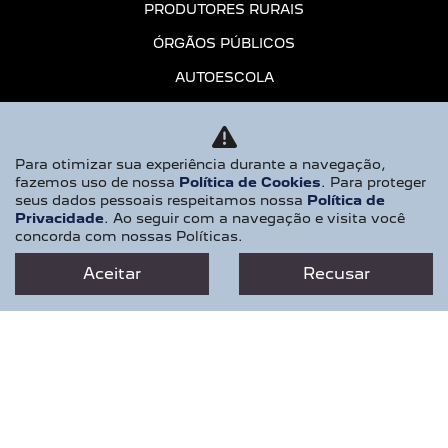
PRODUTORES RURAIS
ÓRGÃOS PÚBLICOS
AUTOESCOLA
PCD
MOTORISTAS DE APP
Para otimizar sua experiência durante a navegação,
CONSÓRCIO
fazemos uso de nossa
Política de Cookies
. Para proteger
seus dados pessoais respeitamos nossa
Política de
SERVIÇOS E MANUTENÇÃO
Privacidade
. Ao seguir com a navegação e visita você
concorda com nossas Políticas.
ASSISTÊNCIA TÉCNICA
Aceitar
Recusar
AGENDAMENTO
PEÇAS E ACESSÓRIOS
RECALL
CONTATO
QUEM SOMOS