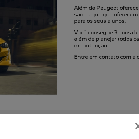
Além da Peugeot oferecer
são os que que oferecem m
para os seus alunos.
Você consegue 3 anos de g
além de planejar todos os
manutenção.
Entre em contato com a c
 EQUIPE