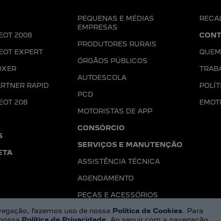
PEQUENAS E MÉDIAS
RECA
EMPRESAS
EOT 2008
CONT
PRODUTORES RURAIS
EOT EXPERT
QUEM
ÓRGÃOS PÚBLICOS
OXER
TRAB
AUTOESCOLA
RTNER RAPID
POLÍT
PCD
EOT 208
EMOT
MOTORISTAS DE APP
CONSÓRCIO
S
SERVIÇOS E MANUTENÇÃO
ETA
ASSISTÊNCIA TÉCNICA
AGENDAMENTO
PEÇAS E ACESSÓRIOS
navegação, fazemos uso de nossa
Política de Cookies
. Para
 nossa
Política de Privacidade
. Ao seguir com a navegação