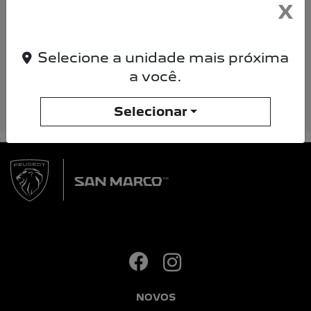
X
Li e aceito a
Política de Privacidade
e
concordo em receber comunicações da
concessionária.
Selecione a unidade mais próxima
ENTRAR EM CONTATO
a você.
Selecionar
NOVOS