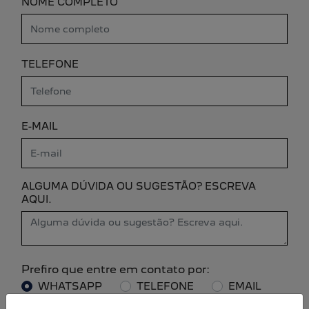
NOME COMPLETO
TELEFONE
E-MAIL
ALGUMA DÚVIDA OU SUGESTÃO? ESCREVA
AQUI.
Prefiro que entre em contato por:
WHATSAPP
TELEFONE
EMAIL