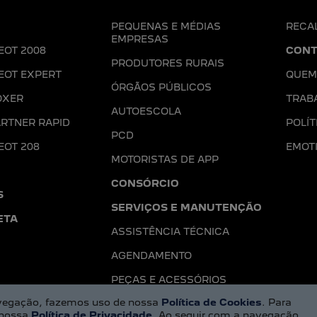
PEQUENAS E MÉDIAS
RECA
EMPRESAS
EOT 2008
CONT
PRODUTORES RURAIS
EOT EXPERT
QUEM
ÓRGÃOS PÚBLICOS
OXER
TRAB
AUTOESCOLA
RTNER RAPID
POLÍT
PCD
EOT 208
EMOT
MOTORISTAS DE APP
CONSÓRCIO
S
SERVIÇOS E MANUTENÇÃO
ETA
ASSISTÊNCIA TÉCNICA
AGENDAMENTO
PEÇAS E ACESSÓRIOS
navegação, fazemos uso de nossa
Política de Cookies
. Para
 nossa
Política de Privacidade
. Ao seguir com a navegação