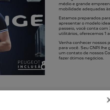
médio e grande empreend
mobilidade adequadas às 
Estamos preparados para
apresentar o modelo idea
passeio, você conta com 3
utilitários, oferecemos 1 
Venha conhecer nossos p
para você. Seu CNPJ lhe 
um contato de nossos Co
fazer ótimos negócios.
 EQUIPE