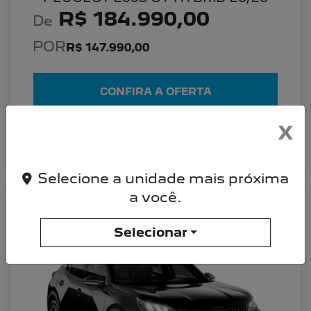
R$ 184.990,00
De
POR
R$ 147.990,00
CONFIRA A OFERTA
X
DETALHES DO VEÍCULO
Selecione a unidade mais próxima
a você.
PEUGEOT 2008 PEUGEOT 2008 ALLURE
26/26 TURBO 200
Selecionar
Allure 26/26