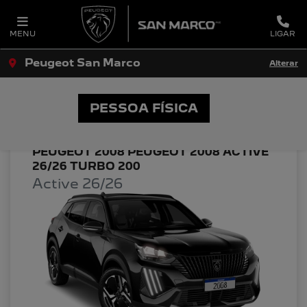
MENU
LIGAR
Peugeot San Marco
Alterar
OFERTAS PEUGEOT SAN MARCO
PESSOA FÍSICA
PEUGEOT 2008 PEUGEOT 2008 ACTIVE
26/26 TURBO 200
Active 26/26