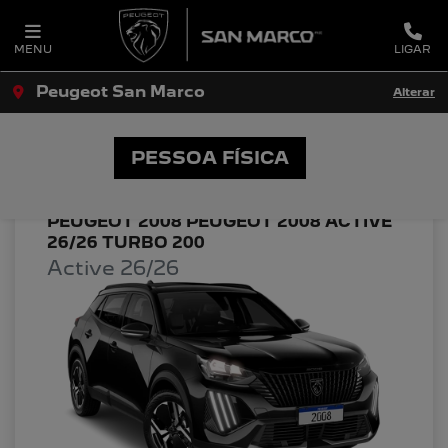
MENU
LIGAR
Peugeot San Marco
Alterar
OFERTAS PEUGEOT SAN MARCO
PESSOA FÍSICA
PEUGEOT 2008 PEUGEOT 2008 ACTIVE
26/26 TURBO 200
Active 26/26