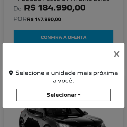
R$ 184.990,00
De
POR
R$ 147.990,00
CONFIRA A OFERTA
X
DETALHES DO VEÍCULO
Selecione a unidade mais próxima
a você.
PEUGEOT 2008 PEUGEOT 2008 ALLURE
26/26 TURBO 200
Selecionar
Allure 26/26