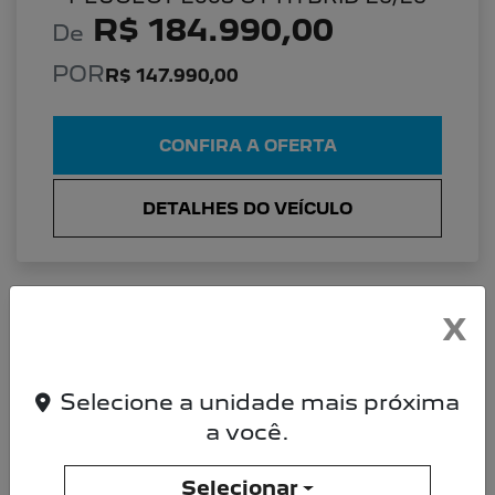
R$ 184.990,00
De
POR
R$ 147.990,00
CONFIRA A OFERTA
DETALHES DO VEÍCULO
X
PEUGEOT 2008 PEUGEOT 2008 ALLURE
26/26 TURBO 200
Allure 26/26
Selecione a unidade mais próxima
a você.
Selecionar