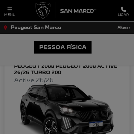
MENU
LIGAR
Peugeot San Marco
Alterar
OFERTAS PEUGEOT SAN MARCO
PESSOA FÍSICA
PEUGEOT 2008 PEUGEOT 2008 ACTIVE
26/26 TURBO 200
Active 26/26