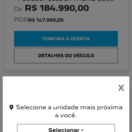
R$ 184.990,00
De
POR
R$ 147.990,00
CONFIRA A OFERTA
DETALHES DO VEÍCULO
X
PEUGEOT 2008 PEUGEOT 2008 ALLURE
26/26 TURBO 200
Allure 26/26
Selecione a unidade mais próxima
a você.
Selecionar