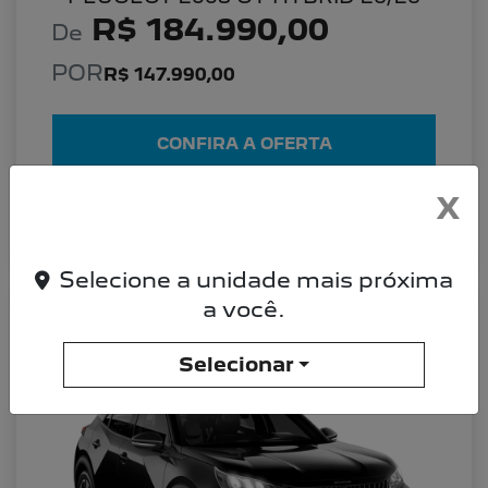
R$ 184.990,00
De
POR
R$ 147.990,00
CONFIRA A OFERTA
X
DETALHES DO VEÍCULO
Selecione a unidade mais próxima
a você.
PEUGEOT 2008 PEUGEOT 2008 ALLURE
26/26 TURBO 200
Selecionar
Allure 26/26