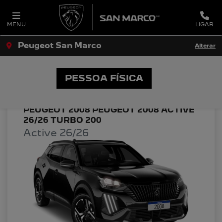
MENU
LIGAR
Peugeot San Marco
Alterar
OFERTAS PEUGEOT SAN MARCO
PESSOA FÍSICA
PEUGEOT 2008 PEUGEOT 2008 ACTIVE
26/26 TURBO 200
Active 26/26