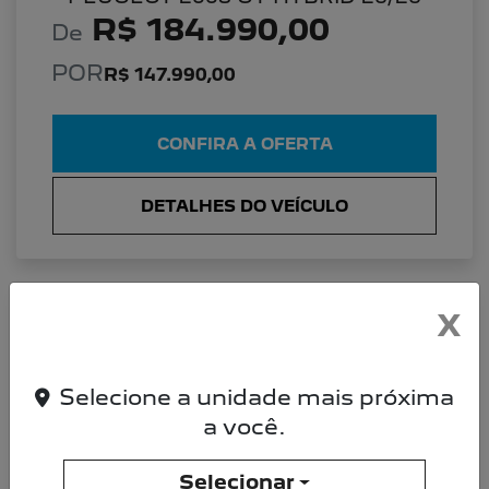
R$ 184.990,00
De
POR
R$ 147.990,00
CONFIRA A OFERTA
DETALHES DO VEÍCULO
X
PEUGEOT 2008 PEUGEOT 2008 ALLURE
26/26 TURBO 200
Allure 26/26
Selecione a unidade mais próxima
a você.
Selecionar