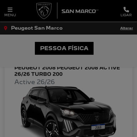
MENU
LIGAR
Peugeot San Marco
Alterar
OFERTAS PEUGEOT SAN MARCO
PESSOA FÍSICA
PEUGEOT 2008 PEUGEOT 2008 ACTIVE
26/26 TURBO 200
Active 26/26