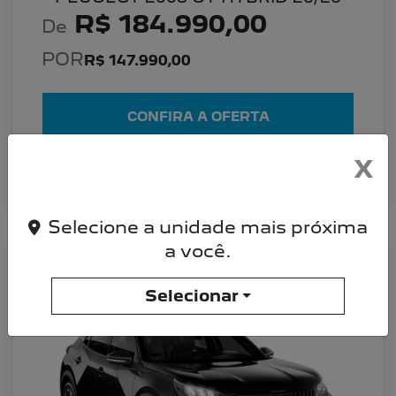
R$ 184.990,00
De
POR
R$ 147.990,00
CONFIRA A OFERTA
X
DETALHES DO VEÍCULO
Selecione a unidade mais próxima
a você.
PEUGEOT 2008 PEUGEOT 2008 ALLURE
26/26 TURBO 200
Selecionar
Allure 26/26