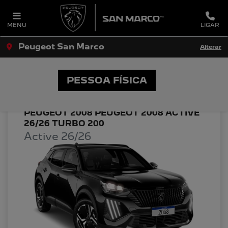
MENU
LIGAR
Peugeot San Marco
Alterar
OFERTAS PEUGEOT SAN MARCO
PESSOA FÍSICA
PEUGEOT 2008 PEUGEOT 2008 ACTIVE
26/26 TURBO 200
Active 26/26